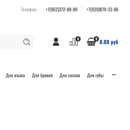
Телефон:
+7(962)372-88-80
+7(920)879-33-06
0
0
0.00 руб
Для языка
Для бровей
Для сосков
Для губы