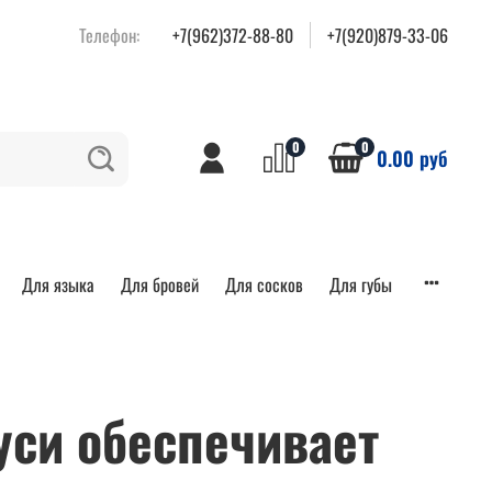
Телефон:
+7(962)372-88-80
+7(920)879-33-06
0
0
0.00 руб
Для языка
Для бровей
Для сосков
Для губы
уси обеспечивает