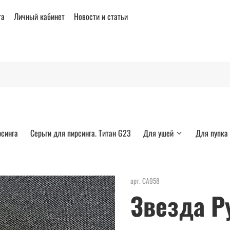
та
Личный кабинет
Новости и статьи
рсинга
Серьги для пирсинга. Титан G23
Для ушей
Для пупка
арт.
СА958
Звезда Р