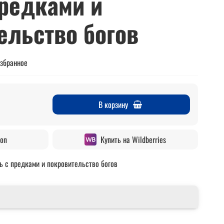
предками и
ельство богов
избранное
В корзину
zon
Купить на Wildberries
ь с предками и покровительство богов