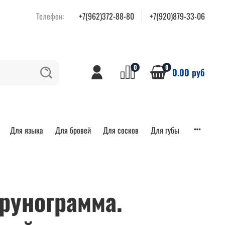
Телефон:
+7(962)372-88-80
+7(920)879-33-06
0
0
0.00 руб
Для языка
Для бровей
Для сосков
Для губы
рунограмма.