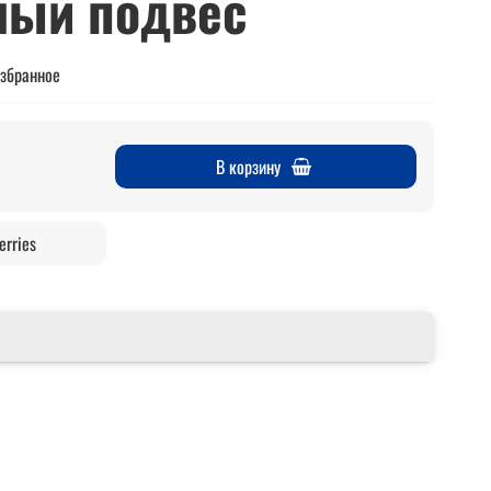
ный подвес
избранное
В корзину
erries