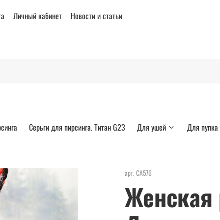
та
Личный кабинет
Новости и статьи
рсинга
Серьги для пирсинга. Титан G23
Для ушей
Для пупка
арт.
СА576
Женская 