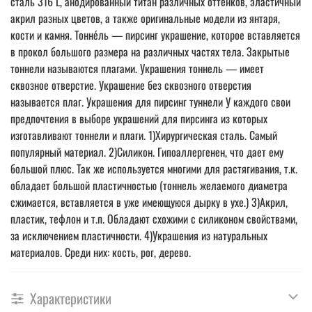
сталь 316 L, анодированный титан различных оттенков, эластичный
акрил разных цветов, а также оригинальные модели из янтаря,
кости и камня. Тонне́ль — пирсинг украшение, которое вставляется
в прокол большого размера на различных частях тела. Закрытые
тоннели называются плагами. Украшения тоннель — имеет
сквозное отверстие. Украшение без сквозного отверстия
называется плаг. Украшения для пирсинг туннели У каждого свои
предпочтения в выборе украшений для пирсинга из которых
изготавливают тоннели и плаги. 1)Хирургическая сталь. Самый
популярный материал. 2)Силикон. Гипоаллергенен, что дает ему
большой плюс. Так же используется многими для растягивания, т.к.
обладает большой пластичностью (тоннель желаемого диаметра
сжимается, вставляется в уже имеющуюся дырку в ухе.) 3)Акрил,
пластик, тефлон и т.п. Обладают схожими с силиконом свойствами,
за исключением пластичности. 4)Украшения из натуральных
материалов. Среди них: кость, рог, дерево.
Характеристики