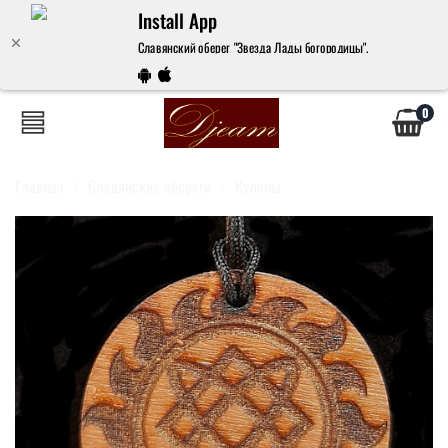
Install App
Славянский оберег "Звезда Лады богородицы".
0
Главная
Славянские обереги
Кулоны