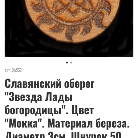
арт.
СА552
Славянский оберег
"Звезда Лады
богородицы". Цвет
"Мокка". Материал береза.
Диаметр 3см. Шнурок 50