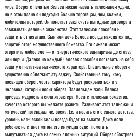
миру. Оберег с печатью Велеса можно назвать талисманом удачи,
но в этом плане он подходит больше торговцам, чем, скажем,
любителям лотерей. Он помогает заключать выгодные договора и
завязывать деловые знакомства. Этот талисман способен и
защитить от негатива. Сын или дочь Велеса всегда находятся под
защитой этого могущественного божества. Его символ может
отвратить любое зло — от энергетического вампиризма до сглаза
или порчи. Далеко не каждый человек способен поставить на себя
защиту от негатива магического характера. Специальные обереги
существенно облегчают эту задачу. Свойственные тому, кому
посвящен оберег, черты характера будут раскрываться и у
человека, который носит оберег. Владельцам лапы Велеса
присуща мудрость и сила характера. Носите талисман божества,
качества которого вы желаете развить. Развивает этот талисман и
магический потенциал человека. Если носить его с самого детства,
уровень магической силы всегда будет на высоте. Даже если
ребенок не станет магом, его интуиция будет помогать
выпутываться даже из самых сложных ситуаций. Оберег обостряет