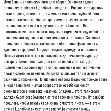
Целебник – славянский символ и оберег. Основная задача
славянского оберега Целебник – исцелять. Внешне этот древний
символ прост, но вместе с тем, смысл его очень глубокий. Этот
символ включает в себя четыре элемента, означающие не только
стороны света, а ещё и нерушимость, устойчивость. Все
составляющие этого знака находятся в гармонии между собой, что
обеспечивает здоровье во всех смыслах этого слова. Значение
славянского оберега заключается в облегчении физических и
душевных страданий. Он дарит людям надежду на исцеление.
Помимо этого его можно использовать для очищения ауры. Для
быстрого заживления ран, для снятия порчи и сглаза. Для
облегчения состояния при тяжелых болезнях и для увеличения
продолжительности жизни. Он также защищает тело и душу от
различных поражений. Но значение оберега Целебник прежде всего
в исцелении тела и души посредством освобождения от
скопившегося в человеке негатива. Владелец этого талисмана
должен будет освободиться от груза грехов и проблем. От ошибок
прошлого, чтобы начать свою жизнь с чистого листа, — в этом
случае Целебник окажет ему свою эффективную помощь