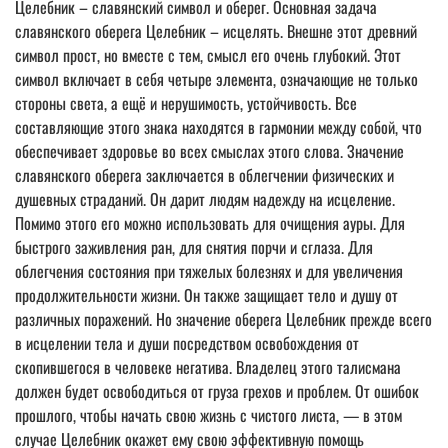
Целебник – славянский символ и оберег. Основная задача
славянского оберега Целебник – исцелять. Внешне этот древний
символ прост, но вместе с тем, смысл его очень глубокий. Этот
символ включает в себя четыре элемента, означающие не только
стороны света, а ещё и нерушимость, устойчивость. Все
составляющие этого знака находятся в гармонии между собой, что
обеспечивает здоровье во всех смыслах этого слова. Значение
славянского оберега заключается в облегчении физических и
душевных страданий. Он дарит людям надежду на исцеление.
Помимо этого его можно использовать для очищения ауры. Для
быстрого заживления ран, для снятия порчи и сглаза. Для
облегчения состояния при тяжелых болезнях и для увеличения
продолжительности жизни. Он также защищает тело и душу от
различных поражений. Но значение оберега Целебник прежде всего
в исцелении тела и души посредством освобождения от
скопившегося в человеке негатива. Владелец этого талисмана
должен будет освободиться от груза грехов и проблем. От ошибок
прошлого, чтобы начать свою жизнь с чистого листа, — в этом
случае Целебник окажет ему свою эффективную помощь