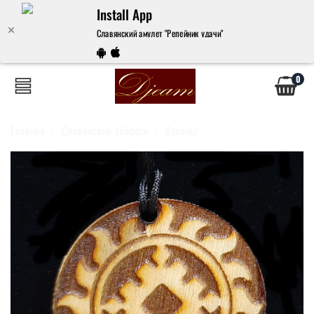
Install App
Славянский амулет "Репейник удачи"
0
Главная
Славянские обереги
Кулоны