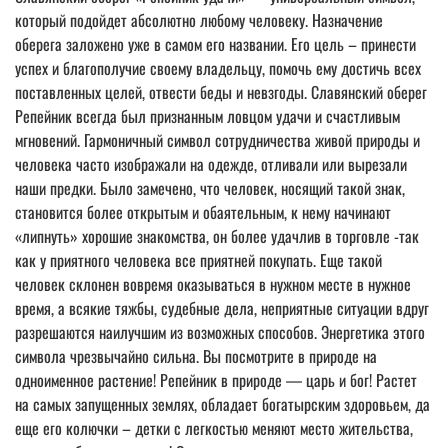
который подойдет абсолютно любому человеку. Назначение
оберега заложено уже в самом его названии. Его цель – принести
успех и благополучие своему владельцу, помочь ему достичь всех
поставленных целей, отвести беды и невзгоды. Славянский оберег
Репейник всегда был признанным ловцом удачи и счастливым
мгновений. Гармоничный символ сотрудничества живой природы и
человека часто изображали на одежде, отливали или вырезали
наши предки. Было замечено, что человек, носящий такой знак,
становится более открытым и обаятельным, к нему начинают
«липнуть» хорошие знакомства, он более удачлив в торговле -так
как у приятного человека все приятней покупать. Еще такой
человек склонен вовремя оказываться в нужном месте в нужное
время, а всякие тяжбы, судебные дела, неприятные ситуации вдруг
разрешаются наилучшим из возможных способов. Энергетика этого
символа чрезвычайно сильна. Вы посмотрите в природе на
одноименное растение! Репейник в природе ― царь и бог! Растет
на самых запущенных землях, обладает богатырским здоровьем, да
еще его колючки – детки с легкостью меняют место жительства,