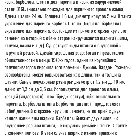
язык, барбеллы, штанга для пирсинга в язык из хирургической
стали 316L. (идеально подходит для первичного прокола языка)
Длина штанги 24 мм. Толщина 1,6 мм, диаметр конусов 5 мм. Штанга
украшение для пирсинга Барбель Штанга (барбелл, барбелла) —
украшение для пирсинга, состоящее из прямого стержня круглого
сечения на который с обеих сторон накручиваются шарики (шипы,
конусы, камни и т. д.). Существуют виды штанги с внутренней и
наружной резьбой. Дизайн украшения разработан и представлен
общественности в конце 1970-х годов, одним из крупнейших
популяризаторов пирсинга того времени - Джимом Вардом. Размеры
разнообразны: может варьироваться как длина, так и толщина
штанги. Самые популярные размеры: диаметр от 1,2 мм до 10 мм,
длина от 1,2 см до 3,5 см. Используется для проколов языка,
хрящей (индастриал), носа (бридж, септум), щёк, генитального
пирсинга. Барбелла штанга Барбелла (штанга) - представляет
собой длинный стержень круглого сечения, на который с двух
концов навинчены шарики. Барбеллы бывают двух видов: - с
внутренней резьбой штанги, - с наружной резьбой штанги. А также -
с камнями или без. В этом случае шарик с камнем припаян к