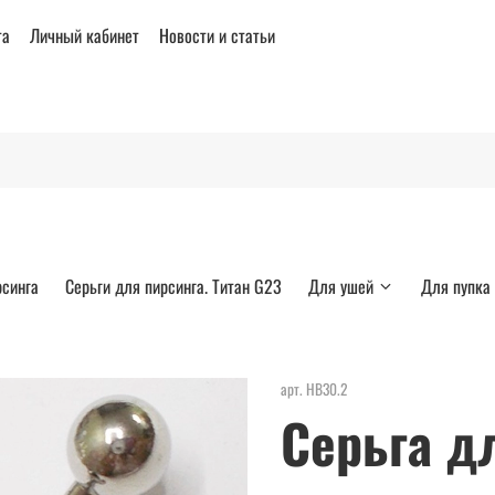
та
Личный кабинет
Новости и статьи
рсинга
Серьги для пирсинга. Титан G23
Для ушей
Для пупка
арт.
НВ30.2
Серьга д