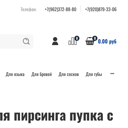
Телефон:
+7(962)372-88-80
+7(920)879-33-06
0
0
0.00 руб
Для языка
Для бровей
Для сосков
Для губы
ля пирсинга пупка с