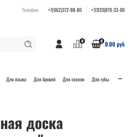
Телефон:
+7(962)372-88-80
+7(920)879-33-06
0
0
0.00 руб
Для языка
Для бровей
Для сосков
Для губы
ная доска