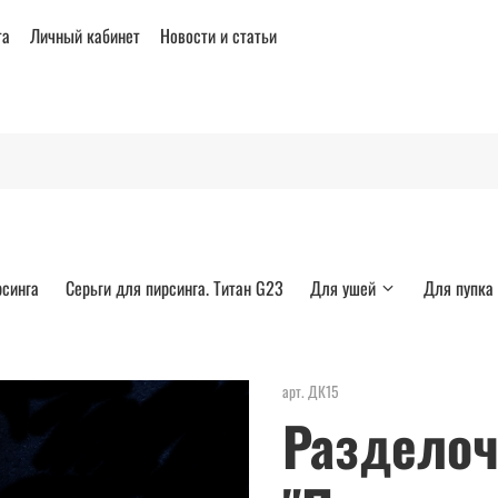
та
Личный кабинет
Новости и статьи
рсинга
Серьги для пирсинга. Титан G23
Для ушей
Для пупка
арт.
ДК15
Разделоч