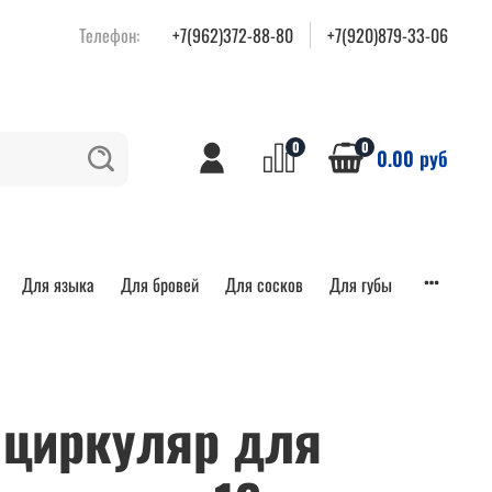
Телефон:
+7(962)372-88-80
+7(920)879-33-06
0
0
0.00 руб
Для языка
Для бровей
Для сосков
Для губы
 циркуляр для