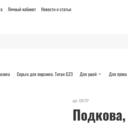
та
Личный кабинет
Новости и статьи
рсинга
Серьги для пирсинга. Титан G23
Для ушей
Для пупка
арт.
СК173*
Подкова,