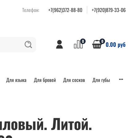
Телефон:
+7(962)372-88-80
+7(920)879-33-06
0
0
0.00 руб
Для языка
Для бровей
Для сосков
Для губы
иловый. Литой.