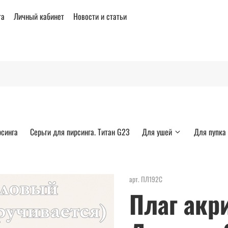
та
Личный кабинет
Новости и статьи
рсинга
Серьги для пирсинга. Титан G23
Для ушей
Для пупка
арт.
ПЛ192С
Плаг акр