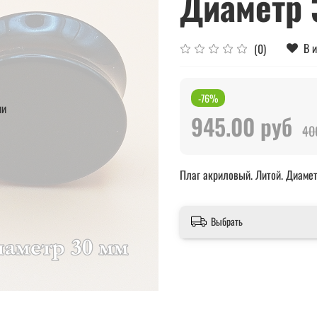
Диаметр 
В 
(0)
-76%
ии
945.00 руб
40
Плаг акриловый. Литой. Диаме
Выбрать