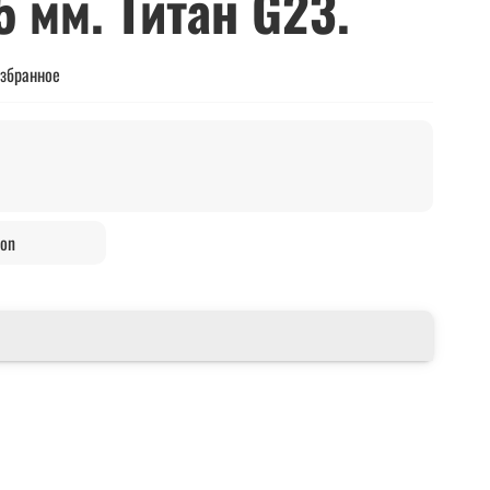
5 мм. Титан G23.
избранное
zon