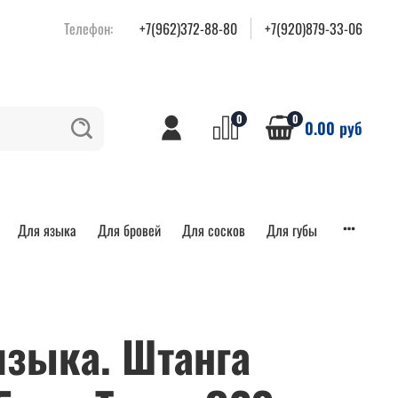
Телефон:
+7(962)372-88-80
+7(920)879-33-06
0
0
0.00 руб
Для языка
Для бровей
Для сосков
Для губы
языка. Штанга