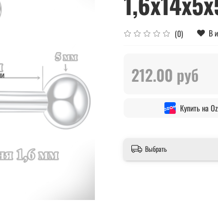
1,6x14x5x
В 
(0)
212.00 руб
ии
Купить на O
Выбрать