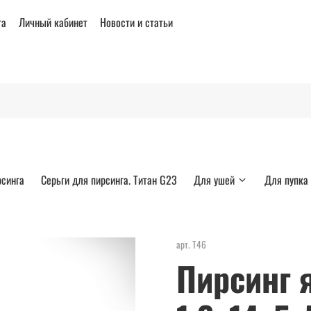
та
Личный кабинет
Новости и статьи
рсинга
Серьги для пирсинга. Титан G23
Для ушей
Для пупка
арт.
Т46
Пирсинг 