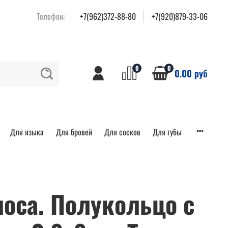
Телефон:
+7(962)372-88-80
+7(920)879-33-06
0
0
0.00 руб
Для языка
Для бровей
Для сосков
Для губы
носа. Полукольцо с