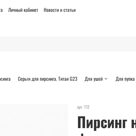
та
Личный кабинет
Новости и статьи
рсинга
Серьги для пирсинга. Титан G23
Для ушей
Для пупка
арт.
Т12
Пирсинг 