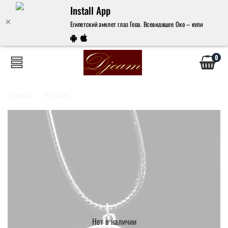
Install App
Египетский амулет глаз Гора. Всевидящее Око – купить за 250
0
Главная
Каталог
Нет в наличии