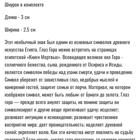
Шнурок в комплекте
Длина - 3 см
Ширина - 2,5 см
Этот необычный знак был одним из основных символов древнего
искусства Египта. Глаз Гора можно встретить на страницах
египетской «Книги Мертвых». Всевидящее великое око Гора -
солнечного божества, сына, рожденного от Осириса и Исиды,
является символом победы над узами смерти, удачи и проведения.
Символ убережет от завистливых глаз, недобрых мыслей и
намерений гостей, защитит семью от порчи. Материал, на котором
изображен символ, может быть любым: от бумаги до золота. Глаз
гора — прежде всего амулет защиты, но помимо защиты он
символизирует и другие вещи: притягивает удачу; исцеляет;
развивает интуицию и ясновидение; развивает чувственное
восприятие мира; дает проницательность; наделяет духовной
силой; укрепляет волю. Как эти качества могут повлиять на судьбу
человека? Если носить амулет гора постоянно, то человек начинает