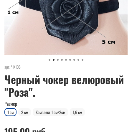
арт.
ЧК136
Черный чокер велюровый
"Роза".
Размер
1 см
2 см
Комплект 1 см+2см
1,6 см
195.00 руб