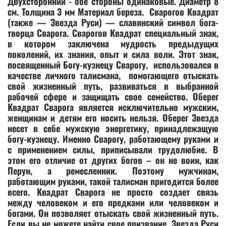
Двухсторонний - обе стороны одинаковые. Диаметр 8
см. Толщина 3 мм Материал береза. Сварогов Квадрат
(также — Звезда Руси) — славянский символ бога-
творца Сварога. Сварогов Квадрат специальный знак,
в котором заключена мудрость предыдущих
поколений, их знания, опыт и сила воли. Этот знак,
посвященный Богу-кузнецу Сварогу, использовался в
качестве личного талисмана, помогающего отыскать
свой жизненный путь, развиваться в выбранной
рабочей сфере и защищать свое семейство. Оберег
Квадрат Сварога является исключительно мужским,
женщинам и детям его носить нельзя. Оберег Звезда
несет в себе мужскую энергетику, принадлежащую
богу-кузнецу. Именно Сварогу, работающему руками и
с применением силы, приписывали трудолюбие. В
этом его отличие от других богов – он не воин, как
Перун, а ремесленник. Поэтому мужчинам,
работающим руками, такой талисман пригодится более
всего. Квадрат Сварога не просто создает связь
между человеком и его предками или человеком и
богами. Он позволяет отыскать свой жизненный путь.
Если вы не можете найти свое призвание, Звезда Руси