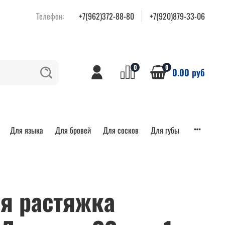
Телефон:
+7(962)372-88-80
+7(920)879-33-06
0
0
0.00 руб
Для языка
Для бровей
Для сосков
Для губы
я растяжка