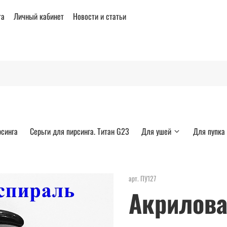
та
Личный кабинет
Новости и статьи
рсинга
Серьги для пирсинга. Титан G23
Для ушей
Для пупка
арт.
ПУ127
Акрилова