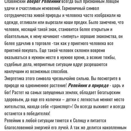
Славянский
оберег Репейник
всегда был признанным ловцом
удачи и счастливым мгновений. Гармоничный символ
сотрудничества живой природы и человека часто изображали на
одежде, отливали или вырезали наши предки. Было замечено, что
человек, носящий такой знак, становится более открытым и
обаятельным, к нему начинают «липнуть» хорошие знакомства, он
более удачлив в торговле -так как у приятного человека все
приятней покупать. Еще такой человек склонен вовремя
оказываться в нужном месте в нужное время, а всякие тяжбы,
судебные дела, неприятные ситуации вдруг разрешаются
наилучшим из возможных способов.
Энергетика этого символа чрезвычайно сильна. Вы посмотрите в
природе на одноименное растение!
Репейник в природе
- царь и
бог! Растет на самых запущенных землях, обладает богатырским
здоровьем, да еще его колючки – детки с легкостью меняют место
жительства, находя себе «транспорт»! Он всегда выживет и всегда
останется в победителях!
Репейник в любой ситуации тянется к Солнцу и питается
благословенной энергией его лучей. А так же делится накопленным